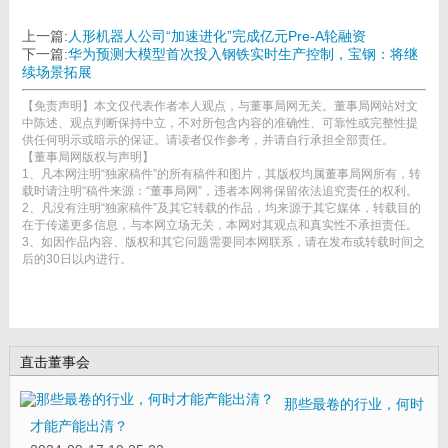
上一篇:
人形机器人公司“加速进化”完成亿元Pre-A轮融资
下一篇:
华为预测大模型首次投入钢铁实时生产控制，宝钢：将继
续场景拓展
【免责声明】本文仅代表作者本人观点，与董事局网无关。董事局网站对文
中陈述、观点判断保持中立，不对所包含内容的准确性、可靠性或完整性提
供任何明示或暗示的保证。请读者仅作参考，并请自行承担全部责任。
【董事局网版权与声明】
1、凡本网注明“独家稿件”的所有稿件和图片，其版权均属董事局网所有，转
载时请注明“稿件来源：“董事局网”，违者本网将保留依法追究责任的权利。
2、凡没有注明“独家稿件”及其它转载的作品，均来源于其它媒体，转载目的
在于传递更多信息，与本网立场无关，本网对其观点和真实性不承担责任。
3、如因作品内容、版权和其它问题需要同本网联系，请在发布或转载时间之
后的30日以内进行。
直击董事会
那些最卷的行业，何时
才能产能出清？